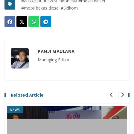
#auto2000
#GWM Indonesia
#mesin diesel
#mobil bekas diesel
#Sidkom
PANJI MAULANA
Managing Editor
Related Article
NEWS