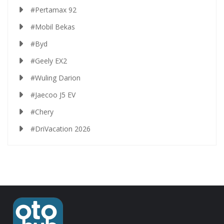
#Pertamax 92
#Mobil Bekas
#Byd
#Geely EX2
#Wuling Darion
#Jaecoo J5 EV
#Chery
#DriVacation 2026