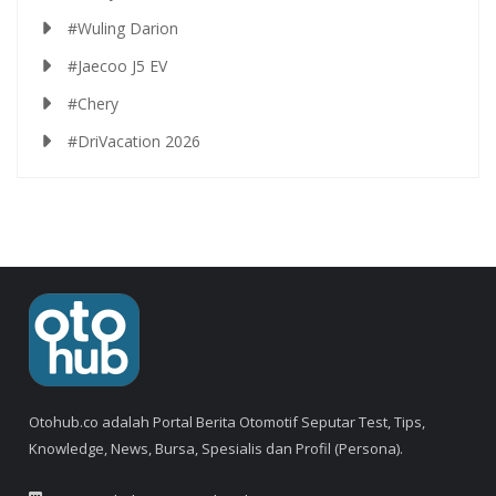
#Wuling Darion
#Jaecoo J5 EV
#Chery
#DriVacation 2026
Otohub.co adalah Portal Berita Otomotif Seputar Test, Tips,
Knowledge, News, Bursa, Spesialis dan Profil (Persona).