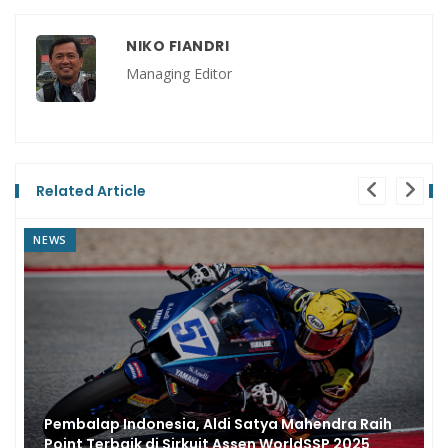
NIKO FIANDRI
Managing Editor
Related Article
PROFILE
ih
Aldi Mahendra Raih Podium ke-2 di Phillip Island,
Kecerdikan Pilih Ban di WorldSSP 2026