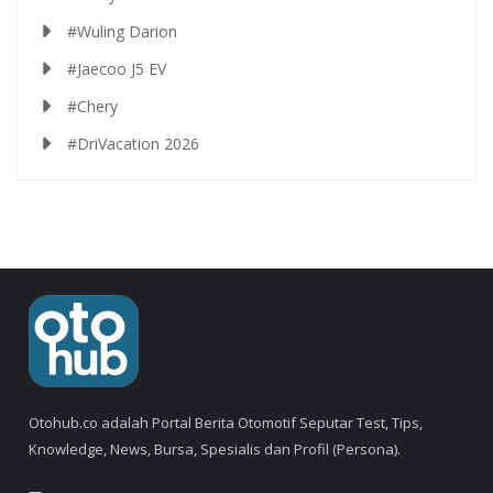
#Wuling Darion
#Jaecoo J5 EV
#Chery
#DriVacation 2026
Otohub.co adalah Portal Berita Otomotif Seputar Test, Tips,
Knowledge, News, Bursa, Spesialis dan Profil (Persona).