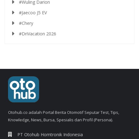
#Wuling Darion
#Jaecoo J5 EV
#Chery
#DriVacation 2026
Otohub.co adalah Portal Berita Otomotif Seputar Test, Tips,
Knowledge, News, Bursa, Spesialis dan Profil (Persona).
PT Otohub Homtronik Indonesia