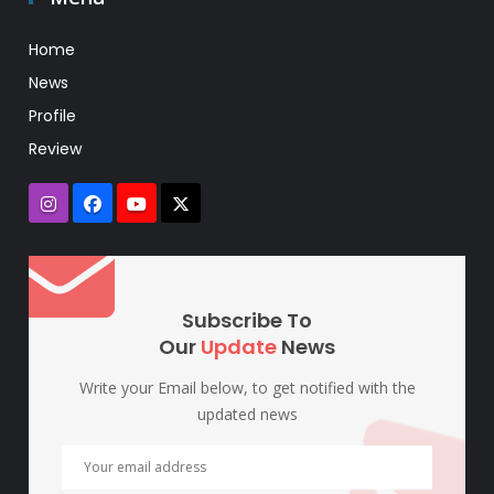
Home
News
Profile
Review
Subscribe To
Our
Update
News
Write your Email below, to get notified with the
updated news