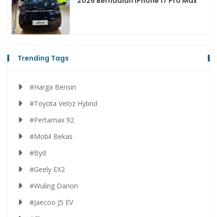
2026 Berhadiah iPhone 17 Pro Max
Trending Tags
#Harga Bensin
#Toyota Veloz Hybrid
#Pertamax 92
#Mobil Bekas
#Byd
#Geely EX2
#Wuling Darion
#Jaecoo J5 EV