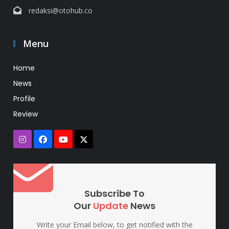
redaksi@otohub.co
Menu
Home
News
Profile
Review
Subscribe To
Our
Update
News
Write your Email below, to get notified with the