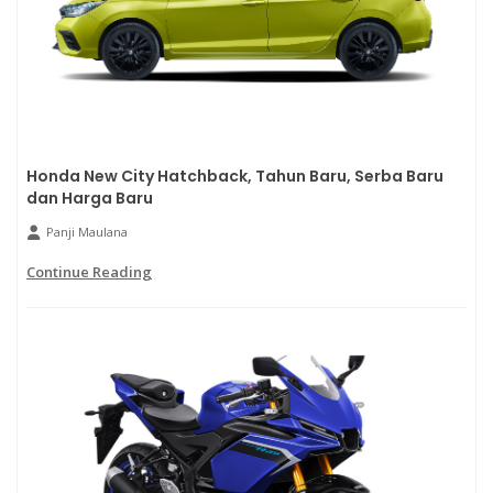
Honda New City Hatchback, Tahun Baru, Serba Baru
dan Harga Baru
Panji Maulana
Continue Reading