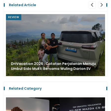
Related Article
REVIEW
nan Menuju
Mengenal Lebih Dekat Denza B5 PHEV, 
rion EV
Mewah Estimasi Harga Rp1,2 Miliar
Related Category