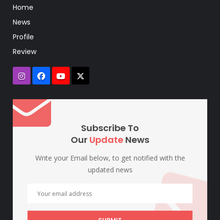
Home
News
Profile
Review
Subscribe To
Our
Update
News
Write your Email below, to get notified with the
updated news