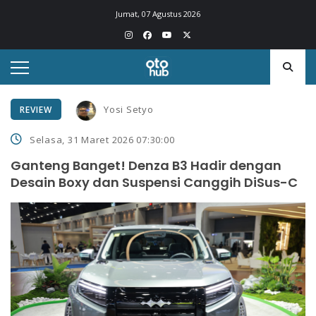
Jumat, 07 Agustus 2026
Yosi Setyo
REVIEW
Selasa, 31 Maret 2026 07:30:00
Ganteng Banget! Denza B3 Hadir dengan
Desain Boxy dan Suspensi Canggih DiSus-C