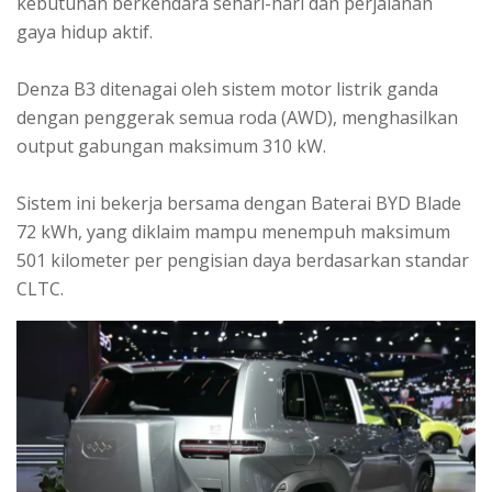
kebutuhan berkendara sehari-hari dan perjalanan
gaya hidup aktif.
Denza B3 ditenagai oleh sistem motor listrik ganda
dengan penggerak semua roda (AWD), menghasilkan
output gabungan maksimum 310 kW.
Sistem ini bekerja bersama dengan Baterai BYD Blade
72 kWh, yang diklaim mampu menempuh maksimum
501 kilometer per pengisian daya berdasarkan standar
CLTC.