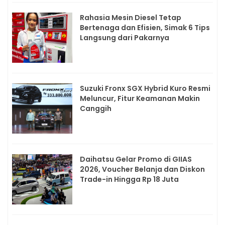
Rahasia Mesin Diesel Tetap
Bertenaga dan Efisien, Simak 6 Tips
Langsung dari Pakarnya
Suzuki Fronx SGX Hybrid Kuro Resmi
Meluncur, Fitur Keamanan Makin
Canggih
Daihatsu Gelar Promo di GIIAS
2026, Voucher Belanja dan Diskon
Trade-in Hingga Rp 18 Juta