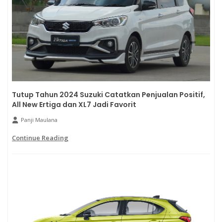
Tutup Tahun 2024 Suzuki Catatkan Penjualan Positif,
All New Ertiga dan XL7 Jadi Favorit
Panji Maulana
Continue Reading