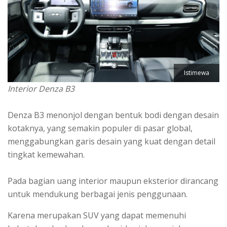
Istimewa
Interior Denza B3
Denza B3 menonjol dengan bentuk bodi dengan desain
kotaknya, yang semakin populer di pasar global,
menggabungkan garis desain yang kuat dengan detail
tingkat kemewahan.
Pada bagian uang interior maupun eksterior dirancang
untuk mendukung berbagai jenis penggunaan.
Karena merupakan SUV yang dapat memenuhi