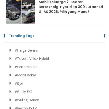
Mobil Keluarga 7-Seater
Berteknolgi Hybrid Rp 300 Jutaan Di
GIIAS 2026, Pilih yang Mana?
Trending Tags
#Harga Bensin
#Toyota Veloz Hybrid
#Pertamax 92
#Mobil Bekas
#Byd
#Geely EX2
#Wuling Darion
#Jaecoo J5 EV