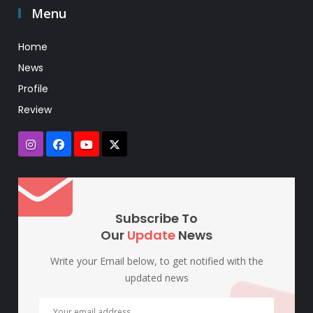
Menu
Home
News
Profile
Review
Subscribe To
Our
Update
News
Write your Email below, to get notified with the
updated news