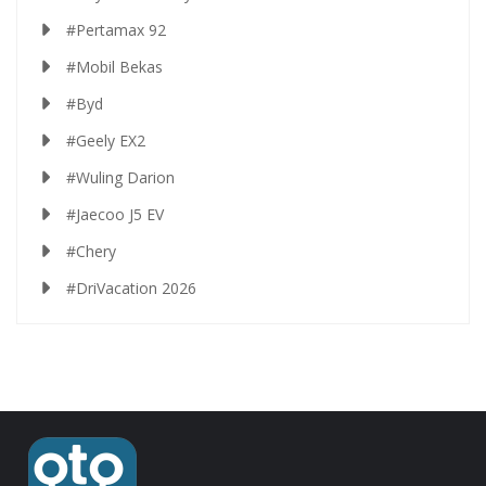
#Pertamax 92
#Mobil Bekas
#Byd
#Geely EX2
#Wuling Darion
#Jaecoo J5 EV
#Chery
#DriVacation 2026