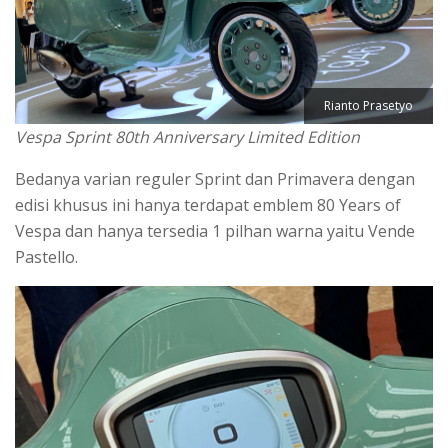
Rianto Prasetyo
Vespa Sprint 80th Anniversary Limited Edition
Bedanya varian reguler Sprint dan Primavera dengan
edisi khusus ini hanya terdapat emblem 80 Years of
Vespa dan hanya tersedia 1 pilhan warna yaitu Vende
Pastello.