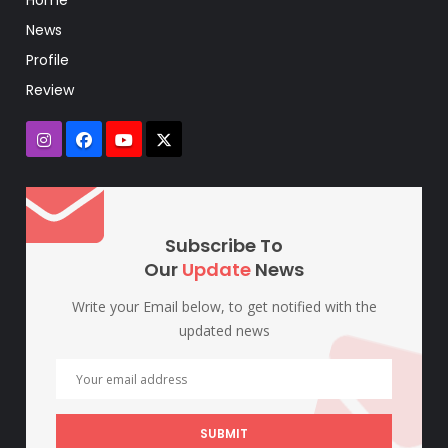
Home
News
Profile
Review
Subscribe To
Our
Update
News
Write your Email below, to get notified with the
updated news
SUBMIT