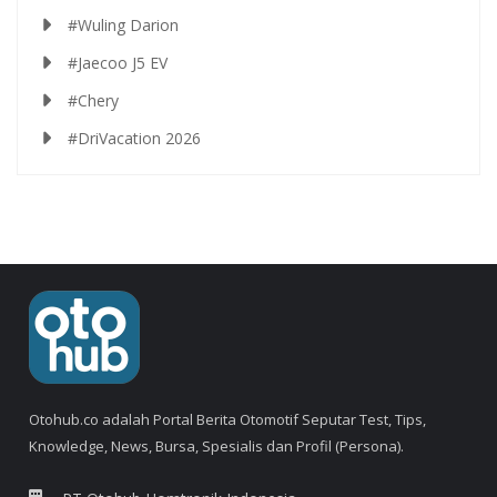
#Wuling Darion
#Jaecoo J5 EV
#Chery
#DriVacation 2026
Otohub.co adalah Portal Berita Otomotif Seputar Test, Tips,
Knowledge, News, Bursa, Spesialis dan Profil (Persona).