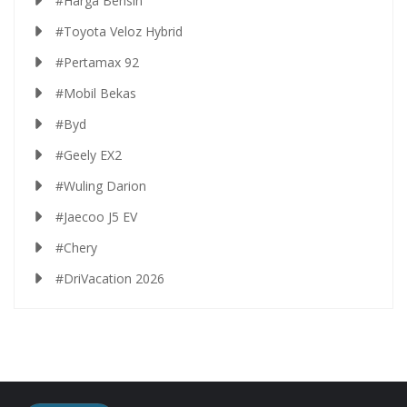
#Harga Bensin
#Toyota Veloz Hybrid
#Pertamax 92
#Mobil Bekas
#Byd
#Geely EX2
#Wuling Darion
#Jaecoo J5 EV
#Chery
#DriVacation 2026