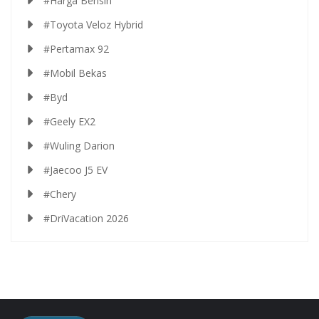
#Harga Bensin
#Toyota Veloz Hybrid
#Pertamax 92
#Mobil Bekas
#Byd
#Geely EX2
#Wuling Darion
#Jaecoo J5 EV
#Chery
#DriVacation 2026