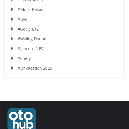
#Mobil Bekas
#Byd
#Geely EX2
#Wuling Darion
#Jaecoo J5 EV
#Chery
#DriVacation 2026