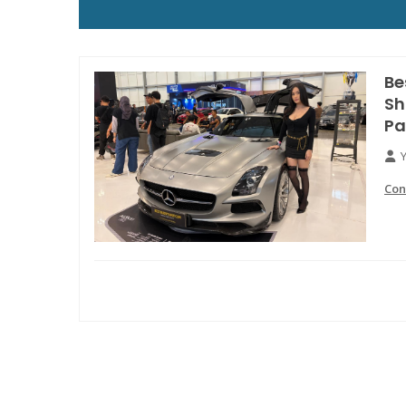
Be
Sh
Pa
Con