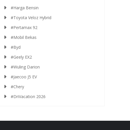
#Harga Bensin
#Toyota Veloz Hybrid
#Pertamax 92
#Mobil Bekas
#Byd
#Geely EX2
#Wuling Darion
#Jaecoo J5 EV
#Chery
#DriVacation 2026