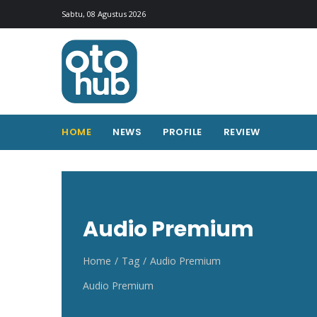
Otohub.co
Portal berita otomotif Indonesia terkini
Sabtu, 08 Agustus 2026
HOME
NEWS
PROFILE
REVIEW
Audio Premium
Home
Tag
Audio Premium
Audio Premium