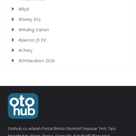
#Byd
#Geely EX2
#Wuling Darion
#Jaecoo J5 EV
#Chery
#DriVacation 2026
Otohub.co adalah Portal Berita Otomotif Seputar Test, Tips,
Knowledge, News, Bursa, Spesialis dan Profil (Persona).