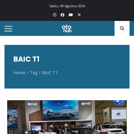
Otohub.co
Portal berita otomotif Indonesia terkini
Sabtu, 08 Agustus 2026
BAIC T1
Home
Tag
BAIC T1