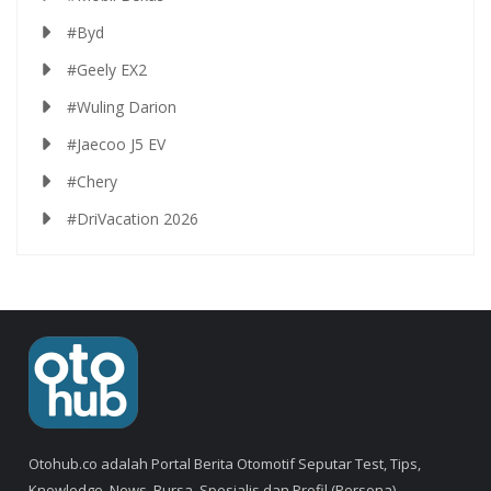
#Byd
#Geely EX2
#Wuling Darion
#Jaecoo J5 EV
#Chery
#DriVacation 2026
Otohub.co adalah Portal Berita Otomotif Seputar Test, Tips,
Knowledge, News, Bursa, Spesialis dan Profil (Persona).