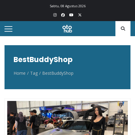
Otohub.co
Portal berita otomotif Indonesia terkini
Sabtu, 08 Agustus 2026
BestBuddyShop
Home
Tag
BestBuddyShop