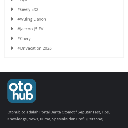
#Geely EX2
#Wuling Darion
#Jaecoo J5 EV
#Chery
#DriVacation 2026
Otohub.co adalah Portal Berita Otomotif Seputar Test, Tips,
Knowledge, News, Bursa, Spesialis dan Profil (Persona).