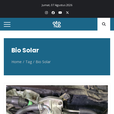
Otohub.co
Portal berita otomotif Indonesia terkini
Jumat, 07 Agustus 2026
Bio Solar
Home
Tag
Bio Solar