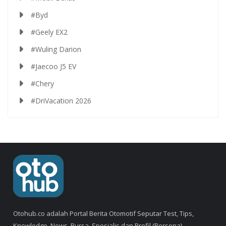
#Byd
#Geely EX2
#Wuling Darion
#Jaecoo J5 EV
#Chery
#DriVacation 2026
Otohub.co adalah Portal Berita Otomotif Seputar Test, Tips,
Knowledge, News, Bursa, Spesialis dan Profil (Persona).