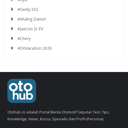
#Geely EX2
#Wuling Darion
#Jaecoo J5 EV
#Chery
#DriVacation 2026
Otohub.co adalah Portal Berita Otomotif Seputar Test, Tips,
Knowledge, News, Bursa, Spesialis dan Profil (Persona).