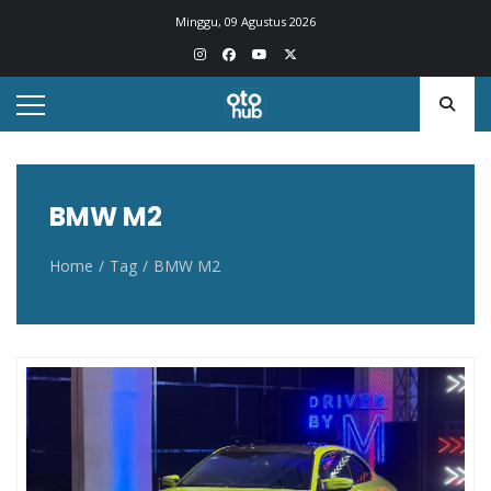
Otohub.co
Portal berita otomotif Indonesia terkini
Minggu, 09 Agustus 2026
BMW M2
Home
Tag
BMW M2