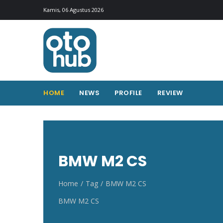
Otohub.co
Portal berita otomotif Indonesia terkini
Kamis, 06 Agustus 2026
HOME
NEWS
PROFILE
REVIEW
BMW M2 CS
Home
Tag
BMW M2 CS
BMW M2 CS