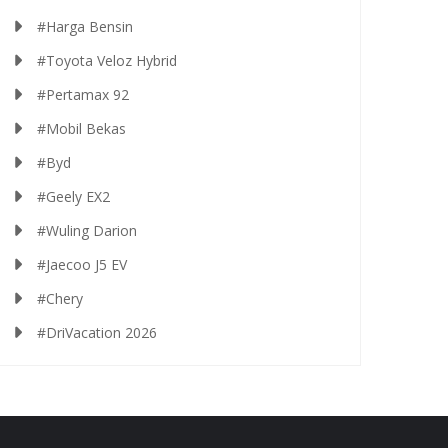
#Harga Bensin
#Toyota Veloz Hybrid
#Pertamax 92
#Mobil Bekas
#Byd
#Geely EX2
#Wuling Darion
#Jaecoo J5 EV
#Chery
#DriVacation 2026