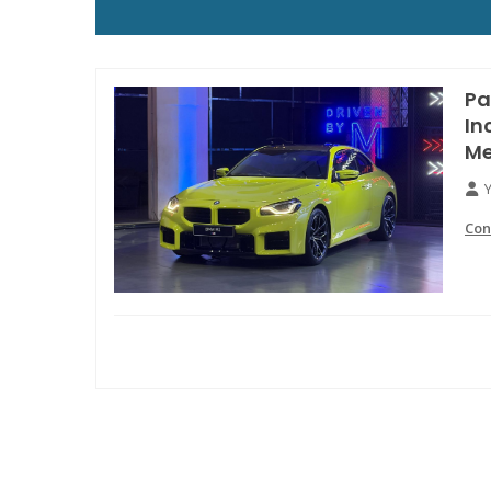
Pa
In
Me
Con