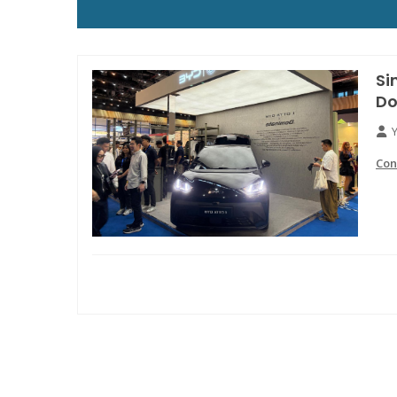
Si
Do
Con