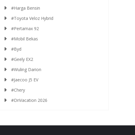
#Harga Bensin
#Toyota Veloz Hybrid
#Pertamax 92
#Mobil Bekas
#Byd
#Geely EX2
#Wuling Darion
#Jaecoo J5 EV
#Chery
#DriVacation 2026