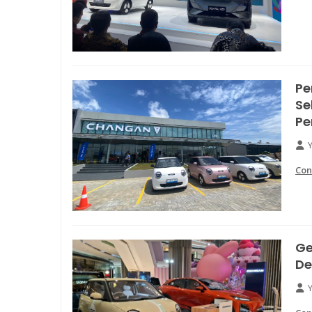
Pe
Se
Pe
Con
Ge
De