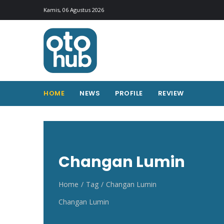
Otohub.co
Portal berita otomotif Indonesia terkini
Kamis, 06 Agustus 2026
HOME
NEWS
PROFILE
REVIEW
Changan Lumin
Home
Tag
Changan Lumin
Changan Lumin