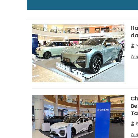
Ha
da
Con
Ch
Be
Ta
Con