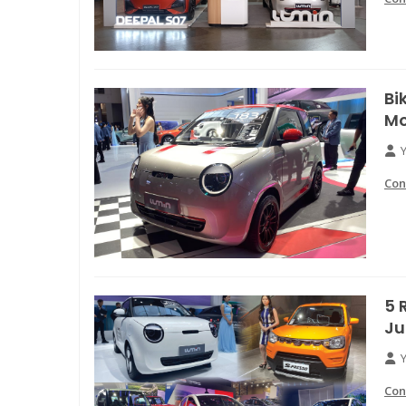
Bi
Mo
Con
5 
Ju
Con