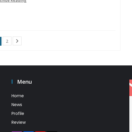
tinue Reading
2
Menu
Home
News
Profile
Review