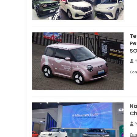
Te
Pe
S
Con
Na
Ch
Con