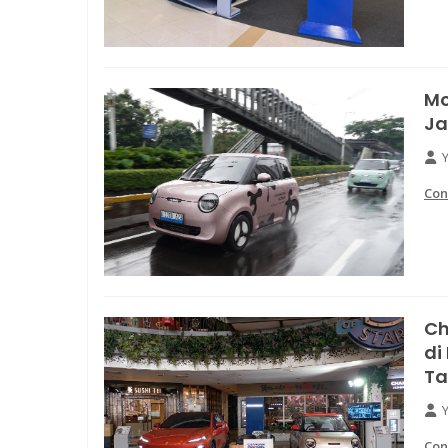
Mo
Ja
Con
Ch
di
Ta
Con