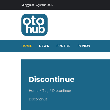
Otohub.co
Portal berita otomotif Indonesia terkini
Minggu, 09 Agustus 2026
HOME
NEWS
PROFILE
REVIEW
Discontinue
Home
Tag
Discontinue
Discontinue