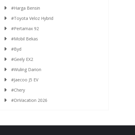
#Harga Bensin
#Toyota Veloz Hybrid
#Pertamax 92
#Mobil Bekas
#Byd
#Geely EX2
#Wuling Darion
#Jaecoo J5 EV
#Chery
#DriVacation 2026