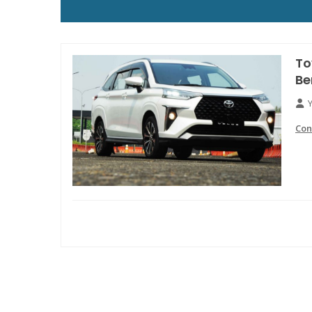
To
Be
Con