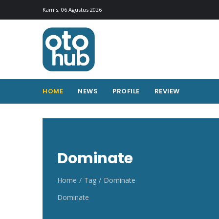
Otohub.co
Portal berita otomotif Indonesia terkini
Kamis, 06 Agustus 2026
HOME
NEWS
PROFILE
REVIEW
Dominate
Home
Tag
Dominate
Dominate