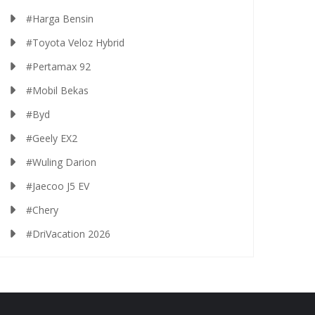
#Harga Bensin
#Toyota Veloz Hybrid
#Pertamax 92
#Mobil Bekas
#Byd
#Geely EX2
#Wuling Darion
#Jaecoo J5 EV
#Chery
#DriVacation 2026