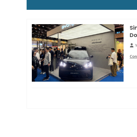
Si
Do
Con