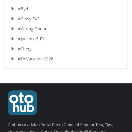
#Byd
#Geely EX2
#Wuling Darion
#Jaecoo J5 EV
#Chery
#DriVacation 2026
Otohub.co adalah Portal Berita Otomotif Seputar Test, Tips,
Knowledge, News, Bursa, Spesialis dan Profil (Persona).