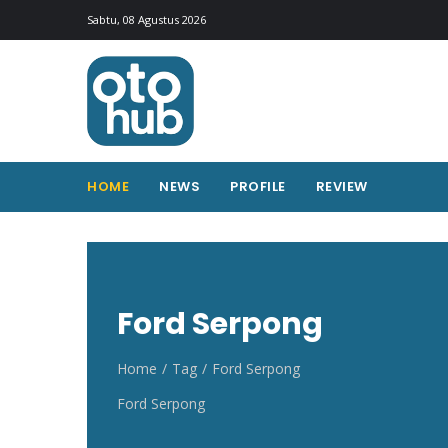
Otohub.co
Portal berita otomotif Indonesia terkini
Sabtu, 08 Agustus 2026
HOME
NEWS
PROFILE
REVIEW
Ford Serpong
Home
Tag
Ford Serpong
Ford Serpong