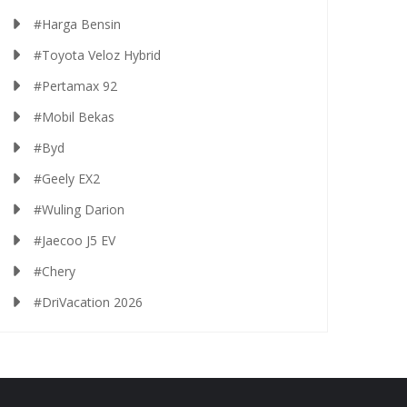
#Harga Bensin
#Toyota Veloz Hybrid
#Pertamax 92
#Mobil Bekas
#Byd
#Geely EX2
#Wuling Darion
#Jaecoo J5 EV
#Chery
#DriVacation 2026