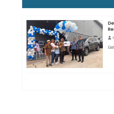
De
Re
Con