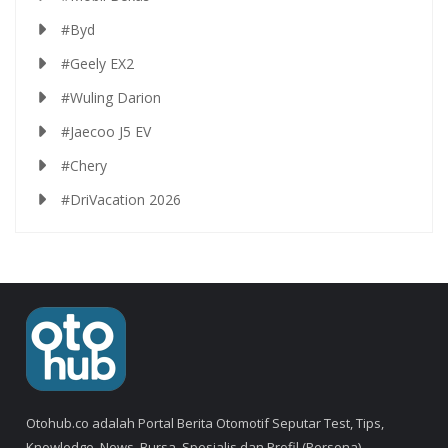
#Byd
#Geely EX2
#Wuling Darion
#Jaecoo J5 EV
#Chery
#DriVacation 2026
Otohub.co adalah Portal Berita Otomotif Seputar Test, Tips,
Knowledge, News, Bursa, Spesialis dan Profil (Persona).