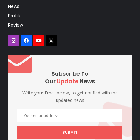
News
Profile
Review
Subscribe To
Our
Update
News
Write your Email below, to get notified with the
updated news
SUBMIT