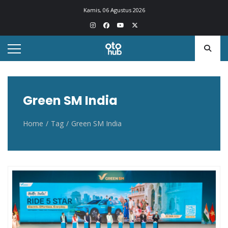
Otohub.co
Portal berita otomotif Indonesia terkini
Kamis, 06 Agustus 2026
Green SM India
Home
Tag
Green SM India