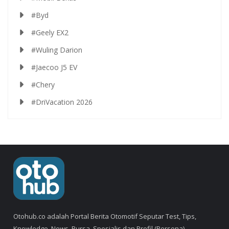
#Byd
#Geely EX2
#Wuling Darion
#Jaecoo J5 EV
#Chery
#DriVacation 2026
Otohub.co adalah Portal Berita Otomotif Seputar Test, Tips,
Knowledge, News, Bursa, Spesialis dan Profil (Persona).