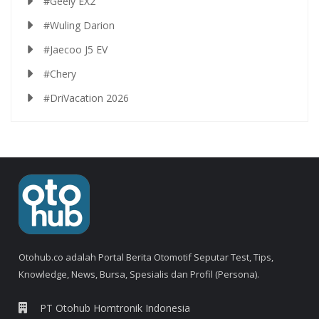
#Geely EX2
#Wuling Darion
#Jaecoo J5 EV
#Chery
#DriVacation 2026
Otohub.co adalah Portal Berita Otomotif Seputar Test, Tips,
Knowledge, News, Bursa, Spesialis dan Profil (Persona).
PT Otohub Homtronik Indonesia