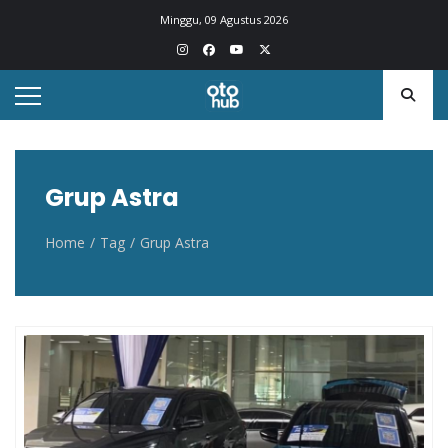
Otohub.co
Portal berita otomotif Indonesia terkini
Minggu, 09 Agustus 2026
Grup Astra
Home
Tag
Grup Astra