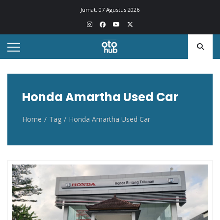
Otohub.co
Portal berita otomotif Indonesia terkini
Jumat, 07 Agustus 2026
Honda Amartha Used Car
Home
Tag
Honda Amartha Used Car