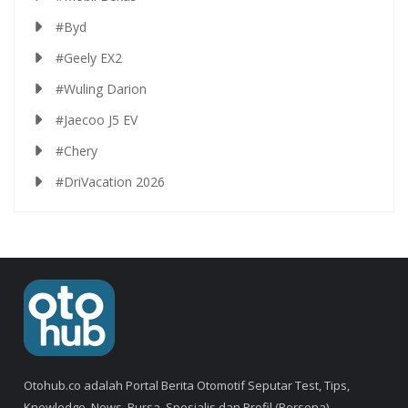
#Byd
#Geely EX2
#Wuling Darion
#Jaecoo J5 EV
#Chery
#DriVacation 2026
Otohub.co adalah Portal Berita Otomotif Seputar Test, Tips,
Knowledge, News, Bursa, Spesialis dan Profil (Persona).