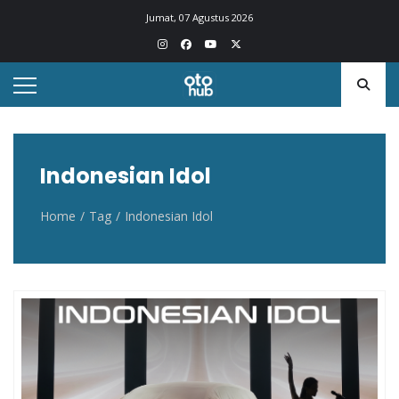
Otohub.co
Portal berita otomotif Indonesia terkini
Jumat, 07 Agustus 2026
Indonesian Idol
Home
Tag
Indonesian Idol