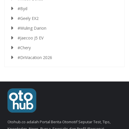
#Byd
#Geely EX2
#Wuling Darion
#Jaecoo J5 EV
#Chery
#DriVacation 2026
Otohub.co adalah Portal Berita Otomotif Seputar Test, Tips,
Knowledge, News, Bursa, Spesialis dan Profil (Persona).