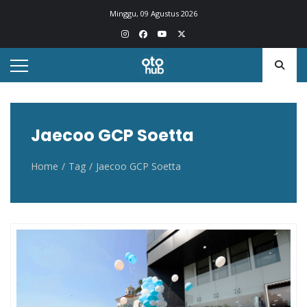
Otohub.co
Portal berita otomotif Indonesia terkini
Minggu, 09 Agustus 2026
Jaecoo GCP Soetta
Home
Tag
Jaecoo GCP Soetta