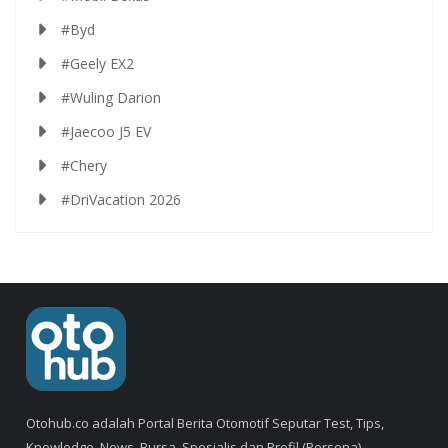
#Byd
#Geely EX2
#Wuling Darion
#Jaecoo J5 EV
#Chery
#DriVacation 2026
Otohub.co adalah Portal Berita Otomotif Seputar Test, Tips,
Knowledge, News, Bursa, Spesialis dan Profil (Persona).