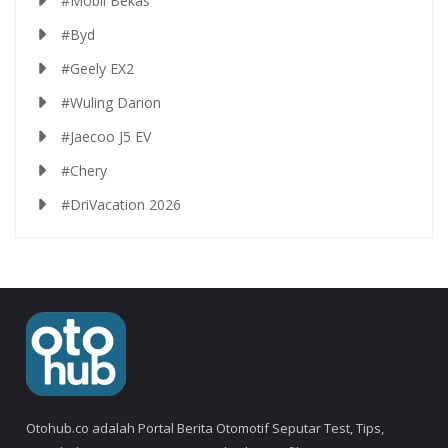
#Mobil Bekas
#Byd
#Geely EX2
#Wuling Darion
#Jaecoo J5 EV
#Chery
#DriVacation 2026
Otohub.co adalah Portal Berita Otomotif Seputar Test, Tips,