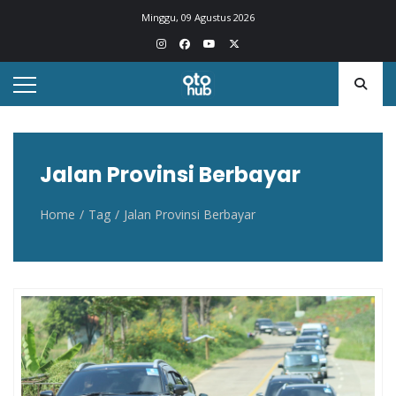
Otohub.co
Portal berita otomotif Indonesia terkini
Minggu, 09 Agustus 2026
Jalan Provinsi Berbayar
Home
Tag
Jalan Provinsi Berbayar