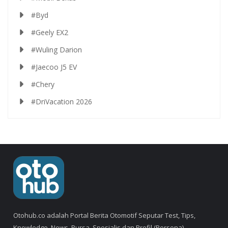
#Byd
#Geely EX2
#Wuling Darion
#Jaecoo J5 EV
#Chery
#DriVacation 2026
Otohub.co adalah Portal Berita Otomotif Seputar Test, Tips,
Knowledge, News, Bursa, Spesialis dan Profil (Persona).