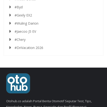
#Byd
#Geely EX2
#Wuling Darion
#Jaecoo J5 EV
#Chery
#DriVacation 2026
Otohub.co adalah Portal Berita Otomotif Seputar Test, Tips,
Knowledge, News, Bursa, Spesialis dan Profil (Persona).