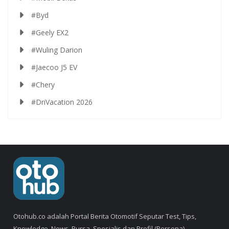
#Byd
#Geely EX2
#Wuling Darion
#Jaecoo J5 EV
#Chery
#DriVacation 2026
Otohub.co adalah Portal Berita Otomotif Seputar Test, Tips,
Knowledge, News, Bursa, Spesialis dan Profil (Persona).