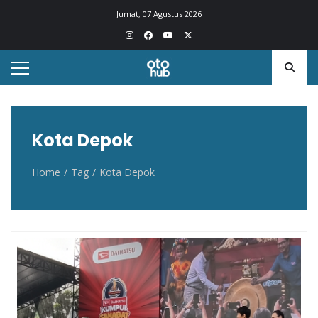
Otohub.co
Portal berita otomotif Indonesia terkini
Jumat, 07 Agustus 2026
Kota Depok
Home
Tag
Kota Depok