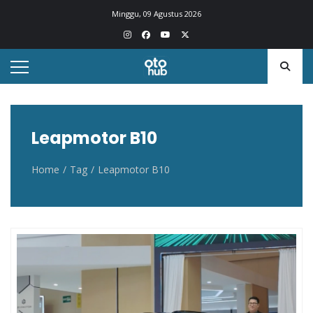
Otohub.co
Portal berita otomotif Indonesia terkini
Minggu, 09 Agustus 2026
Leapmotor B10
Home
Tag
Leapmotor B10