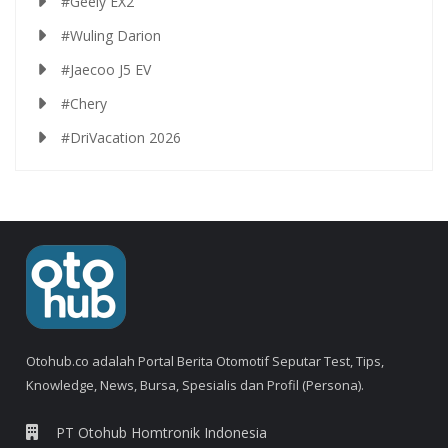
#Geely EX2
#Wuling Darion
#Jaecoo J5 EV
#Chery
#DriVacation 2026
Otohub.co adalah Portal Berita Otomotif Seputar Test, Tips,
Knowledge, News, Bursa, Spesialis dan Profil (Persona).
PT Otohub Homtronik Indonesia