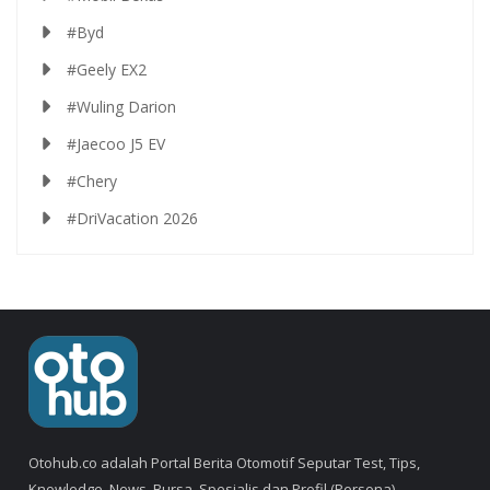
#Byd
#Geely EX2
#Wuling Darion
#Jaecoo J5 EV
#Chery
#DriVacation 2026
Otohub.co adalah Portal Berita Otomotif Seputar Test, Tips,
Knowledge, News, Bursa, Spesialis dan Profil (Persona).