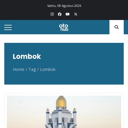
Otohub.co
Portal berita otomotif Indonesia terkini
Sabtu, 08 Agustus 2026
Lombok
Home
Tag
Lombok