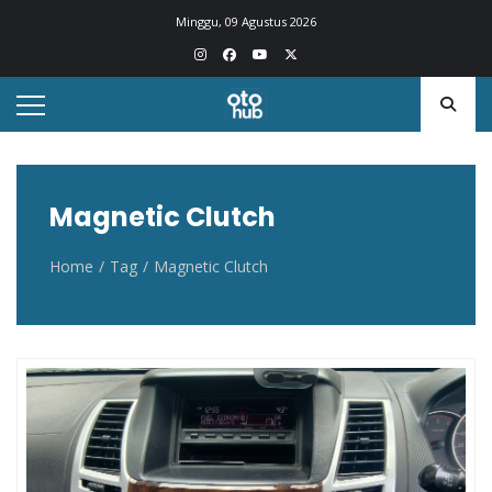
Otohub.co
Portal berita otomotif Indonesia terkini
Minggu, 09 Agustus 2026
Magnetic Clutch
Home
Tag
Magnetic Clutch