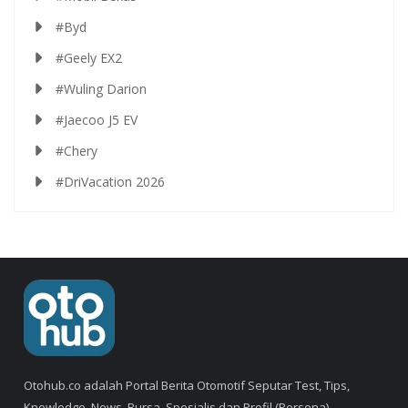
#Byd
#Geely EX2
#Wuling Darion
#Jaecoo J5 EV
#Chery
#DriVacation 2026
Otohub.co adalah Portal Berita Otomotif Seputar Test, Tips,
Knowledge, News, Bursa, Spesialis dan Profil (Persona).