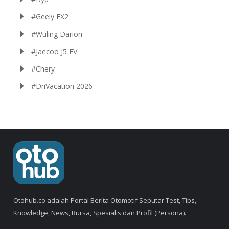
#Geely EX2
#Wuling Darion
#Jaecoo J5 EV
#Chery
#DriVacation 2026
Otohub.co adalah Portal Berita Otomotif Seputar Test, Tips,
Knowledge, News, Bursa, Spesialis dan Profil (Persona).