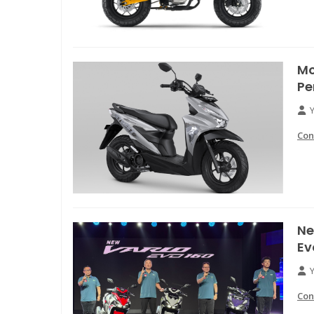
Mo
Pe
Con
Ne
Ev
Con