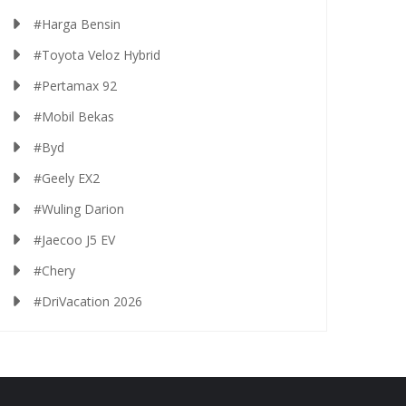
#Harga Bensin
#Toyota Veloz Hybrid
#Pertamax 92
#Mobil Bekas
#Byd
#Geely EX2
#Wuling Darion
#Jaecoo J5 EV
#Chery
#DriVacation 2026