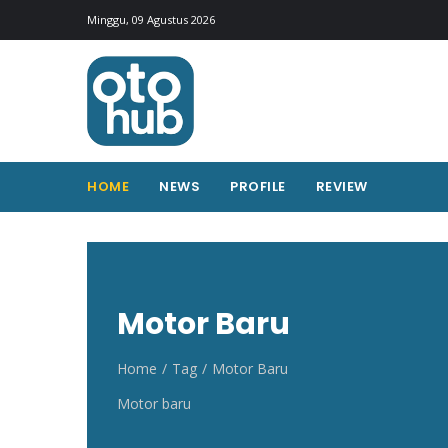
Otohub.co
Portal berita otomotif Indonesia terkini
Minggu, 09 Agustus 2026
HOME
NEWS
PROFILE
REVIEW
Motor Baru
Home
Tag
Motor Baru
Motor baru