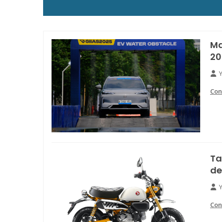
Ma
20
Con
Ta
de
Con