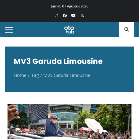
Otohub.co
Portal berita otomotif Indonesia terkini
Jumat, 07 Agustus 2026
MV3 Garuda Limousine
Home
Tag
MV3 Garuda Limousine