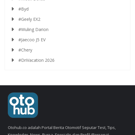
#Byd
#Geely EX2
#Wuling Darion
#Jaecoo J5 EV
#Chery
#DriVacation 2026
Otohub.co adalah Portal Berita Otomotif Seputar Test, Tips,
Knowledge, News, Bursa, Spesialis dan Profil (Persona).