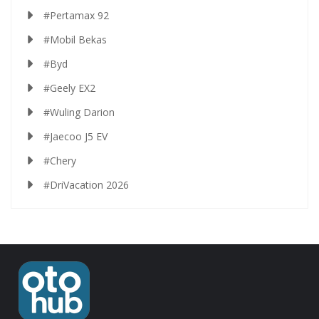
#Pertamax 92
#Mobil Bekas
#Byd
#Geely EX2
#Wuling Darion
#Jaecoo J5 EV
#Chery
#DriVacation 2026