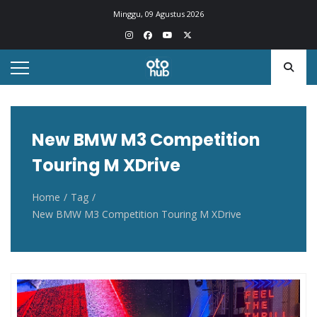
Otohub.co
Portal berita otomotif Indonesia terkini
Minggu, 09 Agustus 2026
New BMW M3 Competition
Touring M XDrive
Home
Tag
New BMW M3 Competition Touring M XDrive