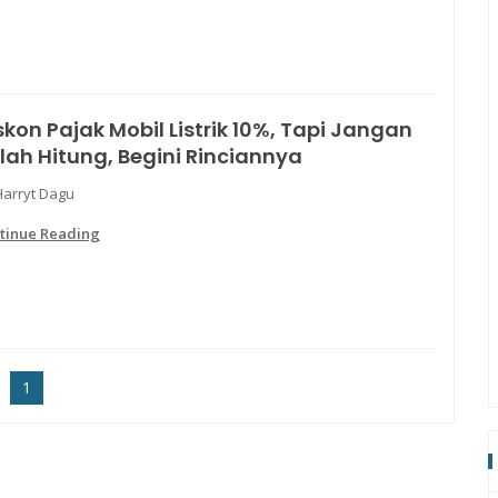
skon Pajak Mobil Listrik 10%, Tapi Jangan
lah Hitung, Begini Rinciannya
Harryt Dagu
tinue Reading
1