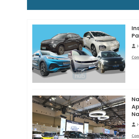
In
Pa
Con
Na
Ap
Na
Con