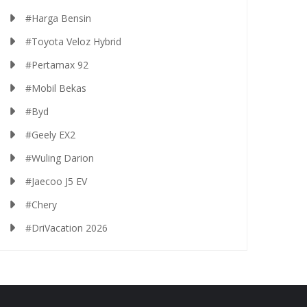
#Harga Bensin
#Toyota Veloz Hybrid
#Pertamax 92
#Mobil Bekas
#Byd
#Geely EX2
#Wuling Darion
#Jaecoo J5 EV
#Chery
#DriVacation 2026