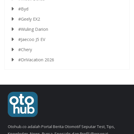
#Byd
#Geely EX2
#Wuling Darion
#Jaecoo J5 EV
#Chery
#DriVacation 2026
Otohub.co adalah Portal Berita Otomotif Seputar Test, Tips,
Knowledge, News, Bursa, Spesialis dan Profil (Persona).